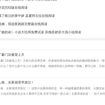
开花完结版在线阅读
成了糙汉的掌中娇 孟夏阿古拉在线阅读
离婚，我连夜跑路完整篇在线阅读
了她的命》小说大结局免费试读 苏挽苏娇苏大强小说阅读
了豪门后被宠上天
了豪门后被宠上天》主角为苏念傅言洲，作者现世唐伯虎如沐春风的脑洞跟想象力，情
凭什么？凭什么那个女人什么都不用做，就能得到别人的帮助？而她，费尽心机，讨好
，现在……...
人格，全家崩溃求放过！
人格，全家崩溃求放过！》这部小说看得很舒适，有一种越看越想看的感觉，火舞流金
有小说还有很多笑点令人看得不乏味.非常不错的一部小说！主要讲述的是：「你个乡
唯一的妹妹！你别以为流着沈家的血就能骑到她头上！你连她一根头发丝都比不上！」…