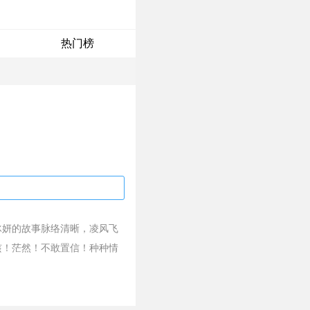
热门榜
冰妍的故事脉络清晰，凌风飞
骇！茫然！不敢置信！种种情