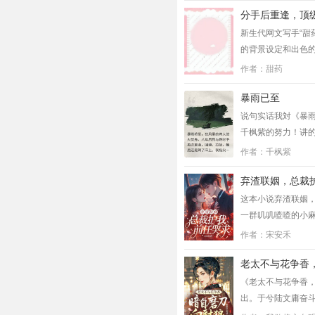
分手后重逢，顶
新生代网文写手“甜
的背景设定和出色
点，我可没框你！这
作者：甜药
暴雨已至
说句实话我対《暴
千枫紫的努力！讲
室，自己也准备转身
作者：千枫紫
弃渣联姻，总裁
这本小说弃渣联姻
一群叽叽喳喳的小麻
作者：宋安禾
老太不与花争香
《老太不与花争香
出。于兮陆文庸奋
我超越。这部小说充