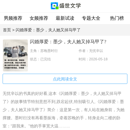
男频推荐
女频推荐
最新试读
专题大全
热门榜
首页
> 闪婚厚爱：墨少，夫人她又掉马甲了
闪婚厚爱：墨少，夫人她又掉马甲了?
主角：苏晚墨时衍
作者：无忧辛以
状态：已完结
时间：2026-05-18
点此阅读全文
无忧辛以的书真的好好看,这本《闪婚厚爱：墨少，夫人她又掉马甲
了》的故事情节特别意想不到,跌宕起伏,特别吸引人,《闪婚厚爱：墨
少，夫人她又掉马甲了》简介：这是第一次，有人站在她身前，为她
撑腰。墨时衍没有再看墨振海，牵着苏晚的手，转身走向二楼的卧
室：“跟我来。”他的手掌宽大温……...