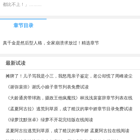
都比不上！」……...
章节目录
真千金是然后型人格，全家崩溃求放过！精选章节
最新试读
摊牌了！儿子骂我是小三，我怒甩亲子鉴定，老公却慌了周峰凌尘
王兰小说阅读 摊牌了！儿子骂我是小三，我怒甩亲子鉴定，老公却
《谢弥裴崇》谢氏小娘子章节列表免费试读
慌了文本在线阅读
《大龄通房带球跑，摄政王他疯魔找》林浅浅裴宴辞章节列表在线
试读
《孟夏阿古拉》逃荒到草原，成了糙汉的掌中娇章节目录免费试读
《绿萝沈默张卓》绿萝不开花完结版在线阅读
孟夏阿古拉逃荒到草原，成了糙汉的掌中娇 孟夏阿古拉在线阅读