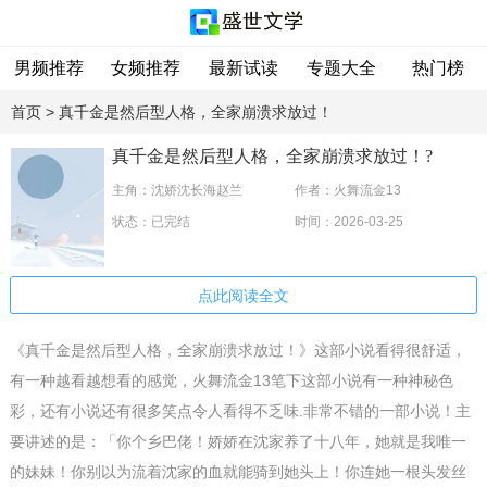
男频推荐
女频推荐
最新试读
专题大全
热门榜
首页
> 真千金是然后型人格，全家崩溃求放过！
真千金是然后型人格，全家崩溃求放过！?
主角：沈娇沈长海赵兰
作者：火舞流金13
状态：已完结
时间：2026-03-25
点此阅读全文
《真千金是然后型人格，全家崩溃求放过！》这部小说看得很舒适，
有一种越看越想看的感觉，火舞流金13笔下这部小说有一种神秘色
彩，还有小说还有很多笑点令人看得不乏味.非常不错的一部小说！主
要讲述的是：「你个乡巴佬！娇娇在沈家养了十八年，她就是我唯一
的妹妹！你别以为流着沈家的血就能骑到她头上！你连她一根头发丝