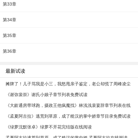
第33章
第34章
第35章
第36章
最新试读
摊牌了！儿子骂我是小三，我怒甩亲子鉴定，老公却慌了周峰凌尘
王兰小说阅读 摊牌了！儿子骂我是小三，我怒甩亲子鉴定，老公却
《谢弥裴崇》谢氏小娘子章节列表免费试读
慌了文本在线阅读
《大龄通房带球跑，摄政王他疯魔找》林浅浅裴宴辞章节列表在线
试读
《孟夏阿古拉》逃荒到草原，成了糙汉的掌中娇章节目录免费试读
《绿萝沈默张卓》绿萝不开花完结版在线阅读
孟夏阿古拉逃荒到草原，成了糙汉的掌中娇 孟夏阿古拉在线阅读