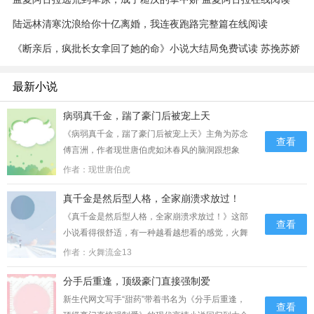
陆远林清寒沈浪给你十亿离婚，我连夜跑路完整篇在线阅读
《断亲后，疯批长女拿回了她的命》小说大结局免费试读 苏挽苏娇
苏大强小说阅读
最新小说
病弱真千金，踹了豪门后被宠上天
《病弱真千金，踹了豪门后被宠上天》主角为苏念
查看
傅言洲，作者现世唐伯虎如沐春风的脑洞跟想象
力，情节环环相扣，下面就给各位介绍一下。凭什
作者：现世唐伯虎
么？凭什么那个女人什么都不用做，就能得到别人
真千金是然后型人格，全家崩溃求放过！
的帮助？而她，费尽心机，讨好所有人，到头来却
可能什么都得不到？“爸，现在……...
《真千金是然后型人格，全家崩溃求放过！》这部
查看
小说看得很舒适，有一种越看越想看的感觉，火舞
流金13笔下这部小说有一种神秘色彩，还有小说还
作者：火舞流金13
有很多笑点令人看得不乏味.非常不错的一部小说！
分手后重逢，顶级豪门直接强制爱
主要讲述的是：「你个乡巴佬！娇娇在沈家养了十
八年，她就是我唯一的妹妹！你别以为流着沈家的
新生代网文写手“甜药”带着书名为《分手后重逢，
查看
血就能骑到她头上！你连她一根头发丝都比不