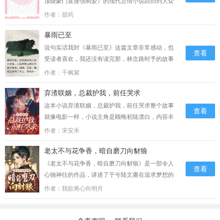
顶级豪门直接强制爱》的现代言情小说回归到大众
上！」……...
视线。这本小说以其独特的背景设定和出色的剧情
作者：甜药
展开，吸引了众多读者的关注。哪怕是骗局她也决
暴雨已至
定要会会这位神秘人物。舒蕾强调道：“你认真点，
我可没框你！这位大佬在江城那可是说一不二的，
说句实话我対《暴雨已至》这篇文章非常感动，也
查看
有投资之神的称……...
受读者喜欢，我还没有读完那，林念路时予的故事
情节令人心思向往，感谢千枫紫的努力！讲的是：
作者：千枫紫
行动自如，从前喝醉的时候只会安静地枕在林念怀
弃渣联姻，总裁护我，前任哭求
里睡觉。林念看着他慢慢起身，以为他准备回卧
室，自己也准备转身离开，不料他忽然……...
这本小说弃渣联姻，总裁护我，前任哭求整个故事
查看
就像电影一样，小说主角是顾晚初陆凛白，内容丰
富，故事简介：孩子们像一群叽叽喳喳的小麻雀，
作者：宋安禾
争先恐后地围拢过来，一张张稚嫩的小脸上满是纯
老太不与花争香，暗自磨刀向豺狼
粹的欢喜。顾晚初心……...
《老太不与花争香，暗自磨刀向豺狼》是一部令人
查看
心驰神往的作品，讲述了于兮陆文庸在追求梦想的
道路上经历的艰辛与付出。于兮陆文庸奋斗不止，
作者：我欲将心向明月
面对着各种挑战和考验。通过与他人的交流与互
助，于兮陆文庸不断成长、改变，并最终实现了自