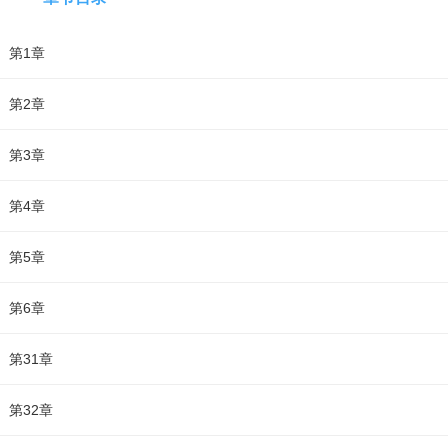
第1章
第2章
第3章
第4章
第5章
第6章
第31章
第32章