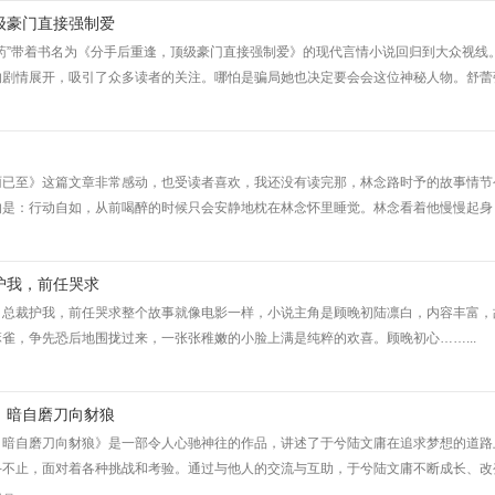
级豪门直接强制爱
药”带着书名为《分手后重逢，顶级豪门直接强制爱》的现代言情小说回归到大众视线
的剧情展开，吸引了众多读者的关注。哪怕是骗局她也决定要会会这位神秘人物。舒蕾
位大佬在江城那可是说一不二的，有投资之神的称……...
雨已至》这篇文章非常感动，也受读者喜欢，我还没有读完那，林念路时予的故事情节
的是：行动自如，从前喝醉的时候只会安静地枕在林念怀里睡觉。林念看着他慢慢起身
离开，不料他忽然……...
护我，前任哭求
，总裁护我，前任哭求整个故事就像电影一样，小说主角是顾晚初陆凛白，内容丰富，
雀，争先恐后地围拢过来，一张张稚嫩的小脸上满是纯粹的欢喜。顾晚初心……...
，暗自磨刀向豺狼
，暗自磨刀向豺狼》是一部令人心驰神往的作品，讲述了于兮陆文庸在追求梦想的道路
斗不止，面对着各种挑战和考验。通过与他人的交流与互助，于兮陆文庸不断成长、改
满勇气与希望，“怎么不简单？”“你看她的手，细皮嫩肉的，不是干粗活的。”老汉抿