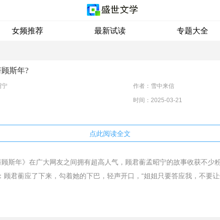
女频推荐
最新试读
专题大全
顾斯年?
昭宁
作者：雪中来信
时间：2025-03-21
点此阅读全文
蘅顾斯年》在广大网友之间拥有超高人气，顾君蘅孟昭宁的故事收获不少粉
：顾君蘅应了下来，勾着她的下巴，轻声开口，“姐姐只要答应我，不要