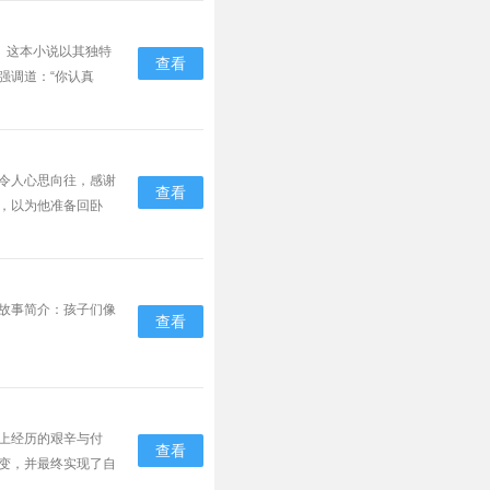
。这本小说以其独特
查看
强调道：“你认真
令人心思向往，感谢
查看
，以为他准备回卧
故事简介：孩子们像
查看
上经历的艰辛与付
查看
变，并最终实现了自
了口粥，“但舀粥的动