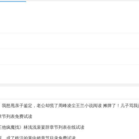
，我怒甩亲子鉴定，老公却慌了周峰凌尘王兰小说阅读 摊牌了！儿子骂我
阅读
章节列表免费试读
王他疯魔找》林浅浅裴宴辞章节列表在线试读
原，成了糙汉的掌中娇章节目录免费试读