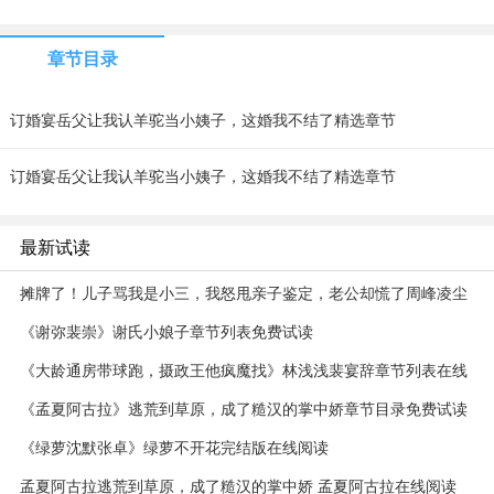
章节目录
订婚宴岳父让我认羊驼当小姨子，这婚我不结了精选章节
订婚宴岳父让我认羊驼当小姨子，这婚我不结了精选章节
最新试读
摊牌了！儿子骂我是小三，我怒甩亲子鉴定，老公却慌了周峰凌尘
王兰小说阅读 摊牌了！儿子骂我是小三，我怒甩亲子鉴定，老公却
《谢弥裴崇》谢氏小娘子章节列表免费试读
慌了文本在线阅读
《大龄通房带球跑，摄政王他疯魔找》林浅浅裴宴辞章节列表在线
试读
《孟夏阿古拉》逃荒到草原，成了糙汉的掌中娇章节目录免费试读
《绿萝沈默张卓》绿萝不开花完结版在线阅读
孟夏阿古拉逃荒到草原，成了糙汉的掌中娇 孟夏阿古拉在线阅读