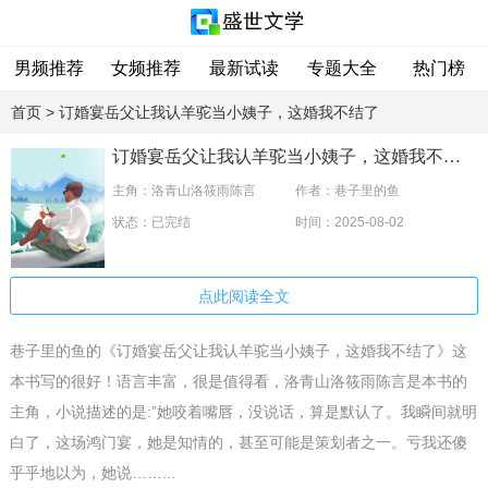
男频推荐
女频推荐
最新试读
专题大全
热门榜
首页
> 订婚宴岳父让我认羊驼当小姨子，这婚我不结了
订婚宴岳父让我认羊驼当小姨子，这婚我不结了?
主角：洛青山洛筱雨陈言
作者：巷子里的鱼
状态：已完结
时间：2025-08-02
点此阅读全文
巷子里的鱼的《订婚宴岳父让我认羊驼当小姨子，这婚我不结了》这
本书写的很好！语言丰富，很是值得看，洛青山洛筱雨陈言是本书的
主角，小说描述的是:”她咬着嘴唇，没说话，算是默认了。我瞬间就明
白了，这场鸿门宴，她是知情的，甚至可能是策划者之一。亏我还傻
乎乎地以为，她说……...