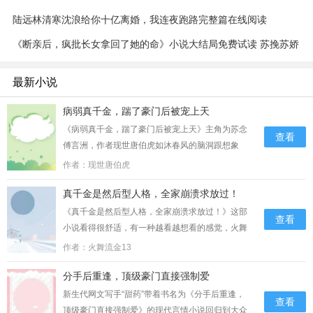
陆远林清寒沈浪给你十亿离婚，我连夜跑路完整篇在线阅读
《断亲后，疯批长女拿回了她的命》小说大结局免费试读 苏挽苏娇
苏大强小说阅读
最新小说
病弱真千金，踹了豪门后被宠上天
《病弱真千金，踹了豪门后被宠上天》主角为苏念
查看
傅言洲，作者现世唐伯虎如沐春风的脑洞跟想象
力，情节环环相扣，下面就给各位介绍一下。凭什
作者：现世唐伯虎
么？凭什么那个女人什么都不用做，就能得到别人
真千金是然后型人格，全家崩溃求放过！
的帮助？而她，费尽心机，讨好所有人，到头来却
可能什么都得不到？“爸，现在……...
《真千金是然后型人格，全家崩溃求放过！》这部
查看
小说看得很舒适，有一种越看越想看的感觉，火舞
流金13笔下这部小说有一种神秘色彩，还有小说还
作者：火舞流金13
有很多笑点令人看得不乏味.非常不错的一部小说！
分手后重逢，顶级豪门直接强制爱
主要讲述的是：「你个乡巴佬！娇娇在沈家养了十
八年，她就是我唯一的妹妹！你别以为流着沈家的
新生代网文写手“甜药”带着书名为《分手后重逢，
查看
血就能骑到她头上！你连她一根头发丝都比不
顶级豪门直接强制爱》的现代言情小说回归到大众