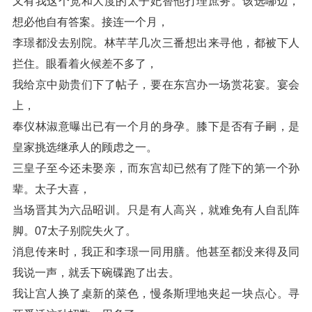
又有我这个宽和大度的太子妃替他打理庶务。该选哪边，
想必他自有答案。接连一个月，
李璟都没去别院。林芊芊几次三番想出来寻他，都被下人
拦住。眼看着火候差不多了，
我给京中勋贵们下了帖子，要在东宫办一场赏花宴。宴会
上，
奉仪林淑意曝出已有一个月的身孕。膝下是否有子嗣，是
皇家挑选继承人的顾虑之一。
三皇子至今还未娶亲，而东宫却已然有了陛下的第一个孙
辈。太子大喜，
当场晋其为六品昭训。只是有人高兴，就难免有人自乱阵
脚。07太子别院失火了。
消息传来时，我正和李璟一同用膳。他甚至都没来得及同
我说一声，就丢下碗碟跑了出去。
我让宫人换了桌新的菜色，慢条斯理地夹起一块点心。寻