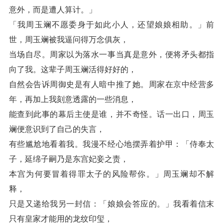
意外，而是遭人算计。」
「我周玉斓不愿委身于如此小人，还望娘娘相助。」前
世，周玉斓被我逼问得万念俱灰，
当场自尽。周家以为落水一事当真是意外，便将矛头都指
向了我。这辈子周玉斓活得好好的，
自然会告诉周御史是有人暗中推了她。周家在京中经营多
年，再加上我刻意透露的一些消息，
能查到此事的幕后主使是谁，并不奇怪。话一出口，周玉
斓便意识到了自己的失言，
有些尴尬地看着我。我漫不经心地摆弄着护甲：「侍奉太
子，延绵子嗣乃是东宫妃妾之责，
本宫为何要冒着得罪太子的风险帮你。」周玉斓却不解
释，
只是又递给我另一封信：「娘娘会答应的。」我看着信末
只有皇家才能用的龙纹印玺，