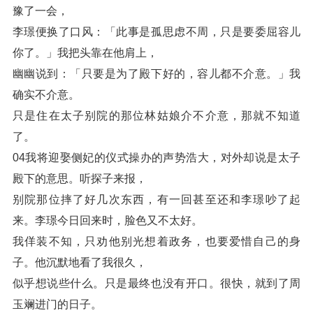
豫了一会，
李璟便换了口风：「此事是孤思虑不周，只是要委屈容儿
你了。」我把头靠在他肩上，
幽幽说到：「只要是为了殿下好的，容儿都不介意。」我
确实不介意。
只是住在太子别院的那位林姑娘介不介意，那就不知道
了。
04我将迎娶侧妃的仪式操办的声势浩大，对外却说是太子
殿下的意思。听探子来报，
别院那位摔了好几次东西，有一回甚至还和李璟吵了起
来。李璟今日回来时，脸色又不太好。
我佯装不知，只劝他别光想着政务，也要爱惜自己的身
子。他沉默地看了我很久，
似乎想说些什么。只是最终也没有开口。很快，就到了周
玉斓进门的日子。