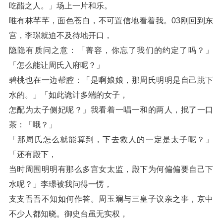
吃醋之人。」场上一片和乐。
唯有林芊芊，面色苍白，不可置信地看着我。03刚回到东
宫，李璟就迫不及待地开口，
隐隐有质问之意：「菁容，你忘了我们的约定了吗？」
「怎么能让周氏入府呢？」
碧桃也在一边帮腔：「是啊娘娘，那周氏明明是自己跳下
水的。」「如此诡计多端的女子，
怎配为太子侧妃呢？」我看着一唱一和的两人，抿了一口
茶：「哦？」
「那周氏怎么就能算到，下去救人的一定是太子呢？」
「还有殿下，
当时周围明明有那么多宫女太监，殿下为何偏偏要自己下
水呢？」李璟被我问得一愣，
支支吾吾不知如何作答。周玉斓与三皇子议亲之事，京中
不少人都知晓。御史台虽无实权，