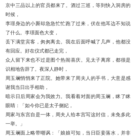
京中三品以上的官员都来了。酒过三巡，等到快入洞房的
时候，
李璟身边的小厮却急急忙忙跑了过来，伏在他耳边不知说
了什么。李璟面色大变，
丢下满堂宾客，匆匆离去。我在后面呼喊了几声，他都没
有回应。好在仪式都已走完，
众人留下来也不过是图个热闹喜庆。见太子离席，都很是
识相地告辞了。夜深人静时，
周玉斓悄悄来了正院。她带来了周夫人的手书，大意是感
谢我当日出手相助，
暗示日后周家会为我效力。我看着对面的周玉斓，眯了眯
眼睛：「如今你已是太子侧妃，
周家与东宫自是一体，周夫人给本宫写这封信，未免多此
一举。」
周玉斓面上略带嘲讽：「娘娘可知，当日臣妾落水，并非