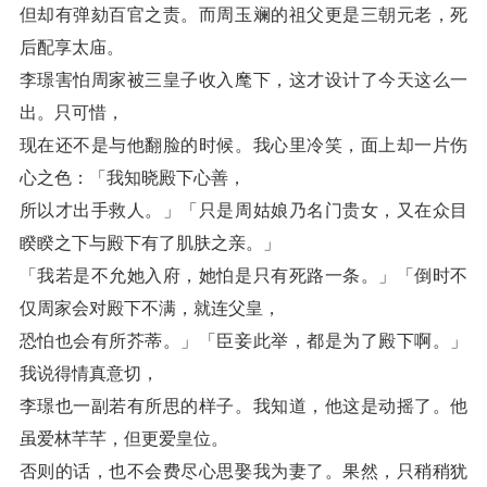
但却有弹劾百官之责。而周玉斓的祖父更是三朝元老，死
后配享太庙。
李璟害怕周家被三皇子收入麾下，这才设计了今天这么一
出。只可惜，
现在还不是与他翻脸的时候。我心里冷笑，面上却一片伤
心之色：「我知晓殿下心善，
所以才出手救人。」「只是周姑娘乃名门贵女，又在众目
睽睽之下与殿下有了肌肤之亲。」
「我若是不允她入府，她怕是只有死路一条。」「倒时不
仅周家会对殿下不满，就连父皇，
恐怕也会有所芥蒂。」「臣妾此举，都是为了殿下啊。」
我说得情真意切，
李璟也一副若有所思的样子。我知道，他这是动摇了。他
虽爱林芊芊，但更爱皇位。
否则的话，也不会费尽心思娶我为妻了。果然，只稍稍犹