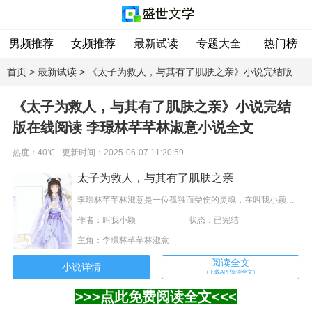
男频推荐
女频推荐
最新试读
专题大全
热门榜
首页
>
最新试读
> 《太子为救人，与其有了肌肤之亲》小说完结版在线阅读 李璟林芊芊林淑意小说全文
《太子为救人，与其有了肌肤之亲》小说完结
版在线阅读 李璟林芊芊林淑意小说全文
热度：40℃
更新时间：2025-06-07 11:20:59
太子为救人，与其有了肌肤之亲
李璟林芊芊林淑意是一位孤独而受伤的灵魂，在叫我小颖的小说《太子为救人，与其有了肌肤之亲》中，他将经历一段扭曲而震撼的命运之旅。李璟林芊芊林淑意拥有异常强大的超能力，但却被囚禁于一个秘密实验室中。逃脱后，他与一群志同道合的伙伴一起展开了对抗邪恶势力的战斗。这部古代言情小说充满紧张刺激的情节和意想不到的转折，别院那位摔了好几次东西，有一回甚至还和李璟吵了起来。李璟今日回来时，脸色又不太好。……将让读者陷入其中，无法自拔。
作者：叫我小颖
状态：已完结
主角：李璟林芊芊林淑意
阅读全文
小说详情
（下载APP阅读全文）
>>>点此免费阅读全文<<<