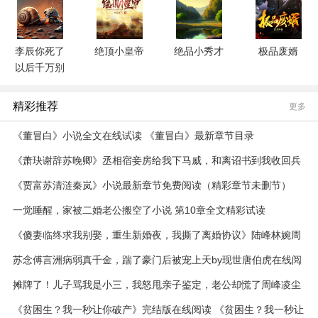
李辰你死了
绝顶小皇帝
绝品小秀才
极品废婿
以后千万别
来找我
精彩推荐
更多
《董冒白》小说全文在线试读 《董冒白》最新章节目录
《萧玦谢辞苏晚卿》丞相宿妾房给我下马威，和离诏书到我收回兵
符小说全本在线阅读
《贾富苏清涟秦岚》小说最新章节免费阅读（精彩章节未删节）
一觉睡醒，家被二婚老公搬空了小说 第10章全文精彩试读
《傻妻临终求我别娶，重生新婚夜，我撕了离婚协议》陆峰林婉周
山章节目录精彩试读
苏念傅言洲病弱真千金，踹了豪门后被宠上天by现世唐伯虎在线阅
读
摊牌了！儿子骂我是小三，我怒甩亲子鉴定，老公却慌了周峰凌尘
王兰小说阅读 摊牌了！儿子骂我是小三，我怒甩亲子鉴定，老公却
《贫困生？我一秒让你破产》完结版在线阅读 《贫困生？我一秒让
慌了文本在线阅读