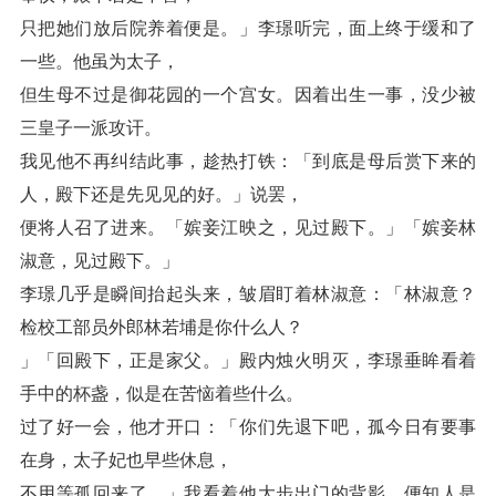
只把她们放后院养着便是。」李璟听完，面上终于缓和了
一些。他虽为太子，
但生母不过是御花园的一个宫女。因着出生一事，没少被
三皇子一派攻讦。
我见他不再纠结此事，趁热打铁：「到底是母后赏下来的
人，殿下还是先见见的好。」说罢，
便将人召了进来。「嫔妾江映之，见过殿下。」「嫔妾林
淑意，见过殿下。」
李璟几乎是瞬间抬起头来，皱眉盯着林淑意：「林淑意？
检校工部员外郎林若埔是你什么人？
」「回殿下，正是家父。」殿内烛火明灭，李璟垂眸看着
手中的杯盏，似是在苦恼着些什么。
过了好一会，他才开口：「你们先退下吧，孤今日有要事
在身，太子妃也早些休息，
不用等孤回来了。」我看着他大步出门的背影，便知人是