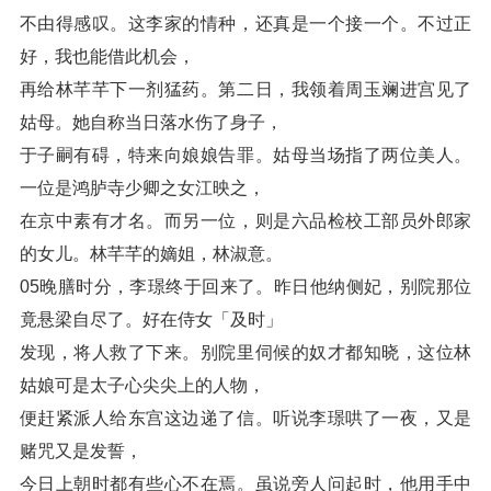
不由得感叹。这李家的情种，还真是一个接一个。不过正
好，我也能借此机会，
再给林芊芊下一剂猛药。第二日，我领着周玉斓进宫见了
姑母。她自称当日落水伤了身子，
于子嗣有碍，特来向娘娘告罪。姑母当场指了两位美人。
一位是鸿胪寺少卿之女江映之，
在京中素有才名。而另一位，则是六品检校工部员外郎家
的女儿。林芊芊的嫡姐，林淑意。
05晚膳时分，李璟终于回来了。昨日他纳侧妃，别院那位
竟悬梁自尽了。好在侍女「及时」
发现，将人救了下来。别院里伺候的奴才都知晓，这位林
姑娘可是太子心尖尖上的人物，
便赶紧派人给东宫这边递了信。听说李璟哄了一夜，又是
赌咒又是发誓，
今日上朝时都有些心不在焉。虽说旁人问起时，他用手中