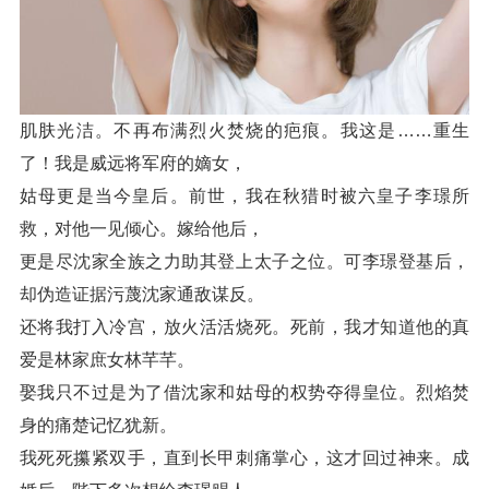
肌肤光洁。不再布满烈火焚烧的疤痕。我这是……重生
了！我是威远将军府的嫡女，
姑母更是当今皇后。前世，我在秋猎时被六皇子李璟所
救，对他一见倾心。嫁给他后，
更是尽沈家全族之力助其登上太子之位。可李璟登基后，
却伪造证据污蔑沈家通敌谋反。
还将我打入冷宫，放火活活烧死。死前，我才知道他的真
爱是林家庶女林芊芊。
娶我只不过是为了借沈家和姑母的权势夺得皇位。烈焰焚
身的痛楚记忆犹新。
我死死攥紧双手，直到长甲刺痛掌心，这才回过神来。成