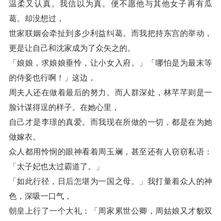
温柔又认真。我信以为真。便不愿他与其他女子再有瓜
葛。却没想过，
世家联姻会牵扯到多少利益纠葛。而我把持东宫的举动，
更是让自己和沈家成为了众矢之的。
「娘娘，求娘娘垂怜，让小女入府。」「哪怕是为最末等
的侍妾也行啊！」这边，
周夫人还在做着最后的努力。而人群深处，林芊芊则是一
脸计谋得逞的样子。在她心里，
自己才是李璟的真爱。而我现在所做的一切，都是在为她
做嫁衣。
众人都用怜悯的眼神看着周玉斓，甚至还有人窃窃私语：
「太子妃也太过霸道了。」
「如此行径，日后怎堪为一国之母。」我打量着众人的神
色，深吸一口气，
朝皇上行了一个大礼：「周家累世公卿，周姑娘又才貌双