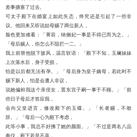
差事搪塞了过去。
可太子殿下在婚宴上如此失态，终究还是引起了一些非
议。他回来又听说姑母赐了两位新人，
脸色更加难看：「菁容，纳侧妃一事是不得已而为之。」
「母后赐人，你怎么不阻拦一二。」
我上前替他脱下披风，温言软语：「殿下不知，玉斓妹妹
上次落水后，身子受损，
怕是以后都无法有孕。」「母后身为皇子嫡母，若此时不
赐下新人，怕是会遭人非议，
说她偏袒我这个亲侄女，置东宫子嗣一事于不顾。」「前
些日子母后才答应我，
会向父皇进言，修改殿下的玉碟。」「长者赐，不敢
辞。」「母后一心为殿下考虑，
此等小事，我总不好拂了她的颜面。」「不过是两名八品
奉仪，殿下若是不喜，