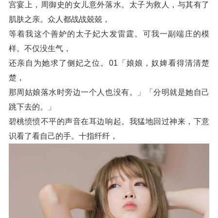
宫宴上，周御史的女儿意外落水。太子为救人，与其有了
肌肤之亲。众人都战战兢兢，
等着我这个善妒的太子妃大发雷霆。可我一副端庄的模
样。不仅没生气，
还亲自为她求了侧妃之位。01「娘娘，奴婢看得清清楚
楚，
那周姑娘落水时旁边一个人也没有。」「分明就是她自己
跳下去的。」
碧桃愤愤不平的声音在耳边响起。我猛地回过神来，下意
识看了看自己的手。十指纤纤，