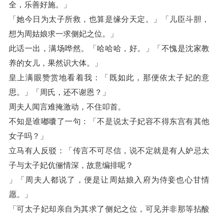
全，乐善好施。」
「她今日为太子所救，也算是缘分天定。」「儿臣斗胆，
想为周姑娘求一求侧妃之位。」
此话一出，满场哗然。「哈哈哈，好。」「不愧是沈家教
养的女儿，果然识大体。」
皇上满眼赞赏地看着我：「既如此，那便依太子妃的意
思。」「周氏，还不谢恩？」
周夫人闻言难掩激动，不住叩首。
不知是谁嘟囔了一句：「不是说太子妃容不得东宫有其他
女子吗？」
立马有人反驳：「传言不可尽信，说不定就是有人妒忌太
子与太子妃伉俪情深，故意编排呢？
」「周夫人都说了，便是让周姑娘入府为侍妾也心甘情
愿。」
「可太子妃却亲自为其求了侧妃之位，可见并非那等拈酸