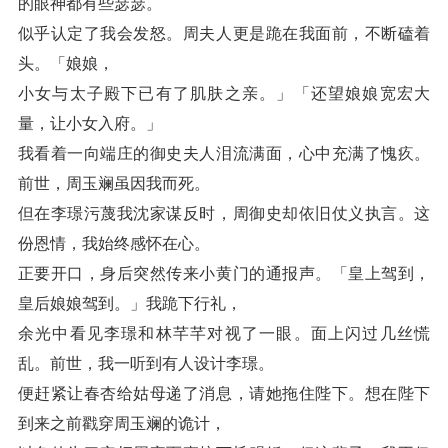
的眼神都有些瑟瑟。
似乎认定了我会发怒。周夫人更是跪在我面前，不断磕着
头。「娘娘，
小女与太子殿下已有了肌肤之亲。」「还望娘娘宽宏大
量，让小女入府。」
我看着一向端庄的御史夫人泪流满面，心中充满了愧疚。
前世，周玉斓虽因我而死。
但在李璟污蔑我沈家谋反时，周御史却依旧仗义执言。这
份恩情，我始终感怀在心。
正要开口，身后突然传来小黄门的通报声。「皇上驾到，
皇后娘娘驾到。」我跪下行礼，
余光中看见李璟和林芊芊对视了一眼。面上闪过几丝慌
乱。前世，我一听到有人设计李璟。
便赶紧让春杏给姑母递了消息，请她拖住陛下。想在陛下
到来之前戳穿周玉斓的诡计，