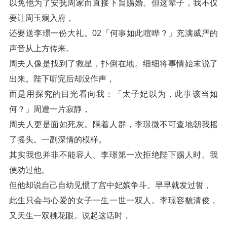
以免他为了安抚周家而直接下旨赐婚。但这辈子，我不仅
要让周玉斓入府，
还要送李璟一份大礼。02「何事如此喧哗？」充满威严的
声音从上方传来。
周夫人像是找到了救星，扑倒在地。细细将事情始末说了
出来。陛下听完后却没作声，
而是用探究的目光看向我：「太子妃以为，此事该当如
何？」周遭一片寂静，
周夫人更是面如死灰。隔着人群，李璟微不可查地朝我摇
了摇头。一副深情的模样。
其实我也并非不能容人。李璟第一次拒绝陛下赐人时。我
便劝过他。
但他却说自己自幼见惯了宫中妃嫔争斗。早早就发过誓，
此生只会与心爱的女子一生一世一双人。李璟容貌清俊，
又天生一双桃花眼。说起这话时，