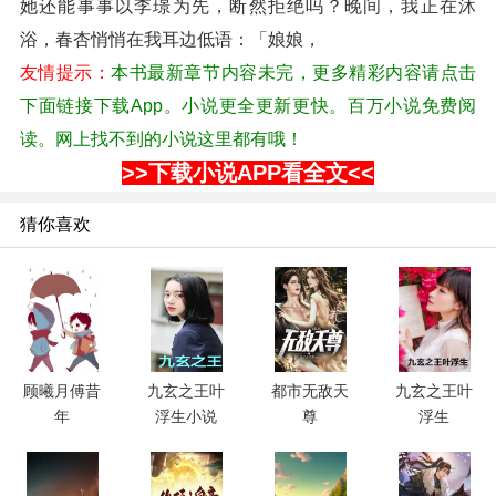
她还能事事以李璟为先，断然拒绝吗？晚间，我正在沐
浴，春杏悄悄在我耳边低语：「娘娘，
友情提示：
本书最新章节内容未完，更多精彩内容请点击
下面链接下载App。小说更全更新更快。百万小说免费阅
读。网上找不到的小说这里都有哦！
>>下载小说APP看全文<<
猜你喜欢
顾曦月傅昔
九玄之王叶
都市无敌天
九玄之王叶
年
浮生小说
尊
浮生