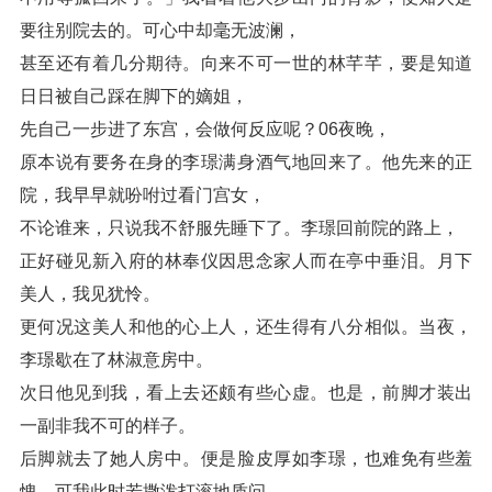
要往别院去的。可心中却毫无波澜，
甚至还有着几分期待。向来不可一世的林芊芊，要是知道
日日被自己踩在脚下的嫡姐，
先自己一步进了东宫，会做何反应呢？06夜晚，
原本说有要务在身的李璟满身酒气地回来了。他先来的正
院，我早早就吩咐过看门宫女，
不论谁来，只说我不舒服先睡下了。李璟回前院的路上，
正好碰见新入府的林奉仪因思念家人而在亭中垂泪。月下
美人，我见犹怜。
更何况这美人和他的心上人，还生得有八分相似。当夜，
李璟歇在了林淑意房中。
次日他见到我，看上去还颇有些心虚。也是，前脚才装出
一副非我不可的样子。
后脚就去了她人房中。便是脸皮厚如李璟，也难免有些羞
愧。可我此时若撒泼打滚地质问，