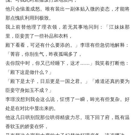
他只会恼羞成怒。唯有装出一副体贴入微的姿态，才能将
那点愧疚利用到极致。
我上前替他理了理衣领，若无其事地问到：「江妹妹那
里，臣妾赏了一些补品和衣料，
殿下看看，可还有什么要添的。」李璟有些急切地解释：
「菁容，你别生气，昨夜孤喝多了，
去你院中时，你又已经睡下，这才……」我笑着打断他：
「殿下这是做什么？」
「殿下是太子，日后更是一国之君。」「难道还真的要为
臣妾守身如玉不成？」
李璟没想到我会这么说，怔愣了一瞬，眸光有些复杂。好
处是在对比中显出来的。
他这几日哄别院那位哄得精疲力尽。现下回了府，既有温
香软玉的娇妾在怀，