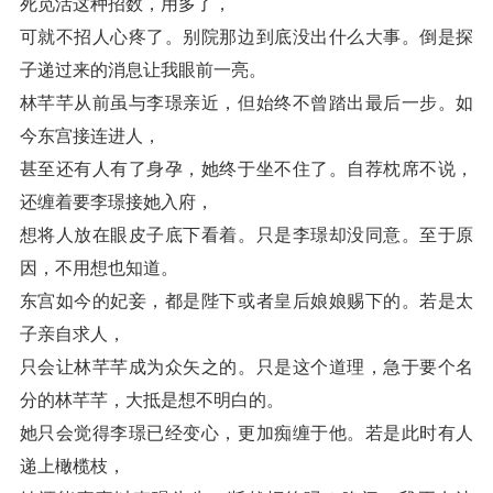
死觅活这种招数，用多了，
可就不招人心疼了。别院那边到底没出什么大事。倒是探
子递过来的消息让我眼前一亮。
林芊芊从前虽与李璟亲近，但始终不曾踏出最后一步。如
今东宫接连进人，
甚至还有人有了身孕，她终于坐不住了。自荐枕席不说，
还缠着要李璟接她入府，
想将人放在眼皮子底下看着。只是李璟却没同意。至于原
因，不用想也知道。
东宫如今的妃妾，都是陛下或者皇后娘娘赐下的。若是太
子亲自求人，
只会让林芊芊成为众矢之的。只是这个道理，急于要个名
分的林芊芊，大抵是想不明白的。
她只会觉得李璟已经变心，更加痴缠于他。若是此时有人
递上橄榄枝，