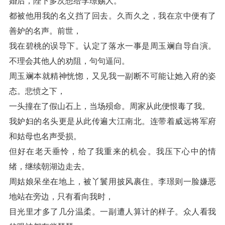
婚后，陛下多次想给李璟赐人。
都被他用我的名义挡了回去。久而久之，我在京中便有了
善妒的名声。前世，
我在碧桃的误导下。认定了落水一事是周玉斓自导自演。
不理会其他人的劝阻，句句逼问。
周玉斓本就精神恍惚，又见我一副断不可能让她入府的姿
态。悲愤之下，
一头撞在了假山石上，当场殒命。周家从此便恨毒了我。
我妒妇的名头更是从此传遍大江南北。连带着威远将军府
和姑母也名声受损。
但好在老天垂怜，给了我重来的机会。我压下心中的情
绪，继续朝湖边走去。
周姑娘呆坐在地上，被丫鬟用披风裹住。李璟则一脸嫌恶
地站在旁边，只有看向我时，
目光里才多了几分温柔。一副遭人算计的样子。众人看我